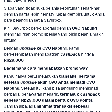
Halo Sayurfriends!
Siapa yang tidak suka belanja kebutuhan sehari-hari 
dengan harga lebih hemat? Kabar gembira untuk Anda 
para pelanggan setia Sayurbox!
Kini, Sayurbox berkolaborasi dengan 
OVO Nabung
menghadirkan promo spesial yang bikin belanja makin 
untung.
Dengan 
upgrade
 ke OVO Nabun
g, kamu 
berkesempatan mendapatkan 
cashback
 hingga 
Rp29.000
!
Bagaimana cara mendapatkan promonya?
Kamu hanya perlu melakukan 
transaksi pertama 
setelah 
upgrade
 akun OVO Anda menjadi OVO 
Nabung
. Setelah itu, kami bisa langsung menikmati 
berbagai penawaran menarik, 
termasuk 
cashback
sebesar Rp29.000 dalam bentuk OVO Points
. 
Jangan lupa, ada 
minimal transaksi sebesar 