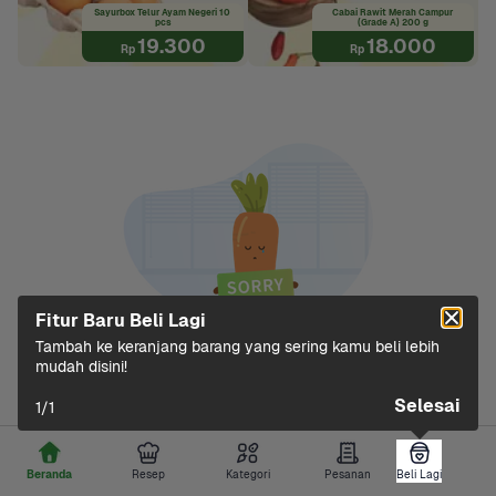
Sayurbox Telur Ayam Negeri 10 
Cabai Rawit Merah Campur 
pcs
(Grade A) 200 g
19.300
18.000
Rp
Rp
Fitur Baru Beli Lagi
Tambah ke keranjang barang yang sering kamu beli lebih 
mudah disini!
Gagal memuat data
Selesai
1
/
1
Tarik ke bawah atau klik tombol di bawah untuk 
memuat ulang.
Beranda
Resep
Kategori
Pesanan
Beli Lagi
Beli Lagi