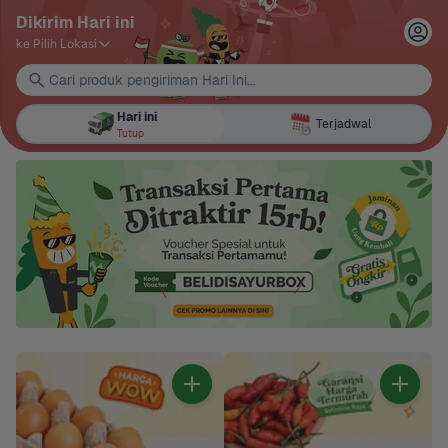
Dikirim Hari ini
ke Pilih Lokasi
Cari produk pengiriman Hari Ini...
Hari ini
Terjadwal
Tutup