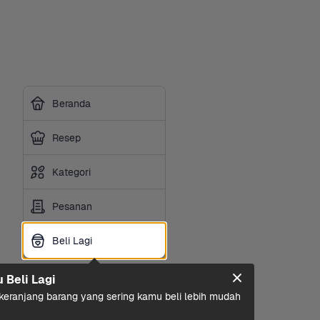
Beranda
Resep
Kategori
Pesanan
Beli Lagi
Beli Lagi
u Beli Lagi
eranjang barang yang sering kamu beli lebih mudah 