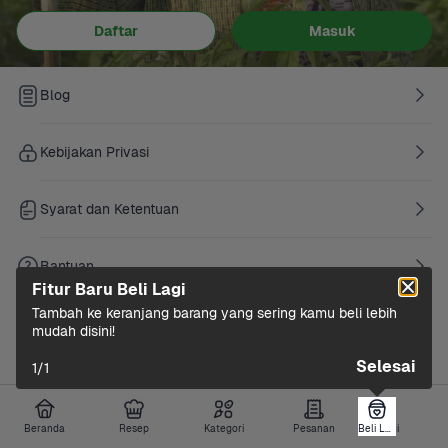
Daftar
Masuk
Blog
Kebijakan Privasi
Syarat dan Ketentuan
Bantuan
Fitur Baru Beli Lagi
Tambah ke keranjang barang yang sering kamu beli lebih 
Versi Aplikasi
 - 
2.41.0
mudah disini!
Versi Bundle
 -
92.1 (5173fc3)
Selesai
1
/
1
Beranda
Resep
Kategori
Pesanan
Beli Lagi
Beli Lagi