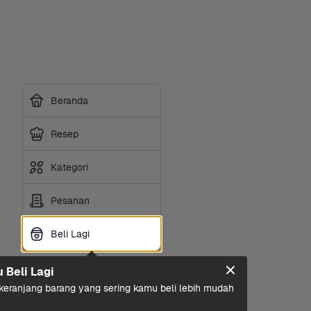
Beranda
Resep
Kategori
Pesanan
Beli Lagi
Beli Lagi
u Beli Lagi
eranjang barang yang sering kamu beli lebih mudah 