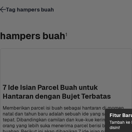
Tag hampers buah
hampers buah
1
7 Ide Isian Parcel Buah untuk 
Hantaran dengan Bujet Terbatas
Memberikan parcel isi buah sebagai hantaran di momen 
natal dan tahun baru adalah sebuah ide yang sangat 
Fitur Bar
tepat. Dibandingkan camilan dan kue-kue kering, banyak 
Tambah ke k
orang yang lebih suka menerima parcel berisi buah-
disini!
buahan. Berikut ini akan dibagikan 7 ide isian parcel buah 