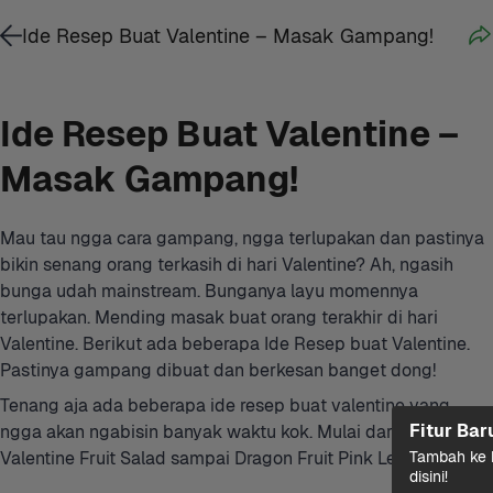
Ide Resep Buat Valentine – Masak Gampang!
Ide Resep Buat Valentine – 
Masak Gampang!
Mau tau ngga cara gampang, ngga terlupakan dan pastinya 
bikin senang orang terkasih di hari Valentine? Ah, ngasih 
bunga udah mainstream. Bunganya layu momennya 
terlupakan. Mending masak buat orang terakhir di hari 
Valentine. Berikut ada beberapa Ide Resep buat Valentine. 
Pastinya gampang dibuat dan berkesan banget dong!
Tenang aja ada beberapa ide resep buat valentine yang 
Fitur Bar
ngga akan ngabisin banyak waktu kok. Mulai dari bikin 
Valentine Fruit Salad sampai Dragon Fruit Pink Lemonade.
Tambah ke k
disini!