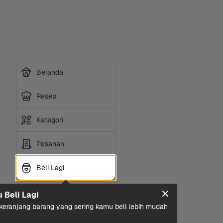
Beranda
Resep
Kategori
Pesanan
Beli Lagi
Beli Lagi
u Beli Lagi
eranjang barang yang sering kamu beli lebih mudah 