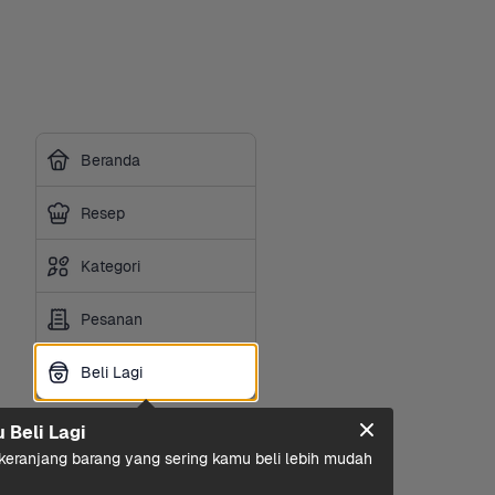
Beranda
Resep
Kategori
Pesanan
Beli Lagi
Beli Lagi
u Beli Lagi
eranjang barang yang sering kamu beli lebih mudah 