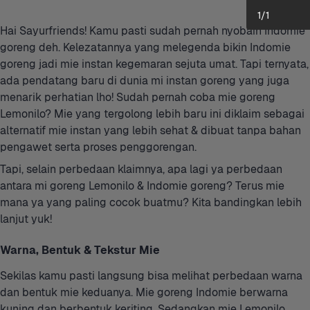
1
/
1
Hai Sayurfriends! Kamu pasti sudah pernah nyobain Indomie 
goreng deh. Kelezatannya yang melegenda bikin Indomie 
goreng jadi mie instan kegemaran sejuta umat. Tapi ternyata, 
ada pendatang baru di dunia mi instan goreng yang juga 
menarik perhatian lho! Sudah pernah coba mie goreng 
Lemonilo? Mie yang tergolong lebih baru ini diklaim sebagai 
alternatif mie instan yang lebih sehat & dibuat tanpa bahan 
pengawet serta proses penggorengan.
Tapi, selain perbedaan klaimnya, apa lagi ya perbedaan 
antara mi goreng Lemonilo & Indomie goreng? Terus mie 
mana ya yang paling cocok buatmu? Kita bandingkan lebih 
lanjut yuk!
Warna, Bentuk & Tekstur Mie
Sekilas kamu pasti langsung bisa melihat perbedaan warna 
dan bentuk mie keduanya. Mie goreng Indomie berwarna 
kuning dan berbentuk keriting. Sedangkan mie Lemonilo 