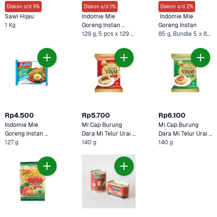
Diskon s/d 9%
Diskon s/d 1%
Diskon s/d 2%
Sawi Hijau
Indomie Mie 
 Indomie Mie 
1 Kg
Goreng Instan 
Goreng Instan 
Special Jumbo 
129 g, 5 pcs x 129 gram
85 g, Bundle 5 x 85 g* +1 Lainnya
Rp4.500
Rp5.700
Rp6.100
Indomie Mie 
Mi Cap Burung 
Mi Cap Burung 
Goreng Instan 
Dara Mi Telur Urai 
Dara Mi Telur Urai 
Jumbo Rasa Ayam 
127 g
140 g
Original 
140 g
Pipih 
Panggang 