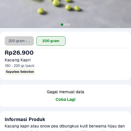
200 gram - Clearance Sale
200 gram
Rp26.900
Kacang Kapri
180 - 220 gr/pack
Sayurbox Selection
Gagal memuat data
Coba Lagi
Informasi Produk
Kacang kapri atau snow pea dibungkus kulit berwarna hijau dan 