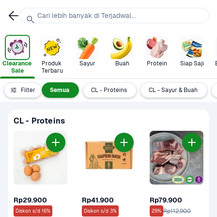
Cari lebih banyak di Terjadwal...
Clearance 
Produk 
Sayur
Buah
Protein
Siap Saji
Sale
Terbaru
Filter
Semua
CL - Proteins
CL - Sayur & Buah
CL - Proteins
Rp29.900
Rp41.900
Rp79.900
Rp112.900
Diskon s/d 16%
Diskon s/d 3%
29%