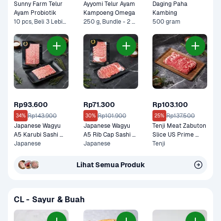
Sunny Farm Telur 
Ayyomi Telur Ayam 
Daging Paha 
Ayam Probiotik
Kampoeng Omega
Kambing
10 pcs, Beli 3 Lebih Murah
250 g, Bundle - 2 x 250 g*
500 gram
Rp93.600
Rp71.300
Rp103.100
Rp143.900
Rp101.900
Rp137.500
34%
30%
25%
Japanese Wagyu 
Japanese Wagyu 
Tenji Meat Zabuton 
A5 Karubi Sashi 
A5 Rib Cap Sashi 
Slice US Prime 
100 gram
Japanese
100 gram
Japanese
Premium 200 gram
Tenji
Lihat Semua Produk
CL - Sayur & Buah