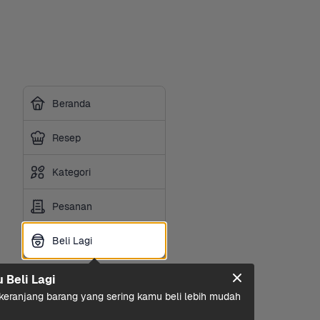
Beranda
Resep
Kategori
Pesanan
Beli Lagi
Beli Lagi
u Beli Lagi
eranjang barang yang sering kamu beli lebih mudah 