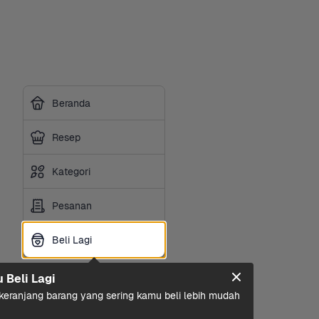
Beranda
Resep
Kategori
Pesanan
Beli Lagi
Beli Lagi
u Beli Lagi
eranjang barang yang sering kamu beli lebih mudah 