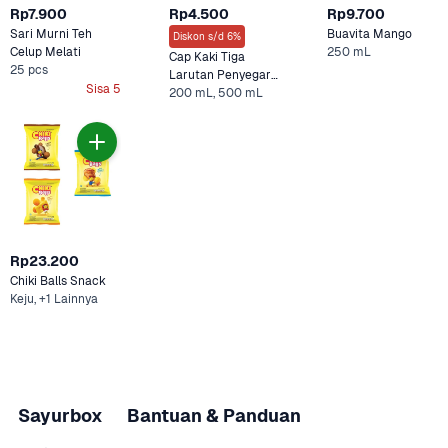
Rp7.900
Rp4.500
Rp9.700
Sari Murni Teh 
Buavita Mango 
Diskon s/d 6%
Celup Melati 
250 mL
Cap Kaki Tiga 
25 pcs
Larutan Penyegar 
Sisa 5
200 mL, 500 mL
Original 
Rp23.200
Chiki Balls Snack
Keju, +1 Lainnya
Sayurbox
Bantuan & Panduan