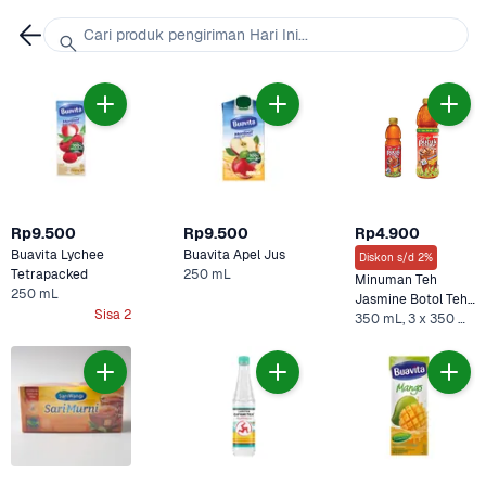
Cari produk pengiriman Hari Ini...
Rp9.500
Rp9.500
Rp4.900
Buavita Lychee 
Buavita Apel Jus
Diskon s/d 2%
Tetrapacked
250 mL
Minuman Teh 
250 mL
Jasmine Botol Teh 
Sisa 2
Pucuk Harum
350 mL, 3 x 350 mL +1 Lainnya