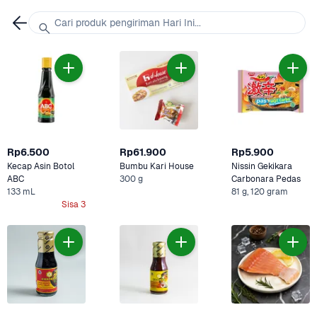
Cari produk pengiriman Hari Ini...
Rp6.500
Rp61.900
Rp5.900
Kecap Asin Botol 
Bumbu Kari House
Nissin Gekikara 
ABC
300 g
Carbonara Pedas 
133 mL
81 g, 120 gram
Sisa 3