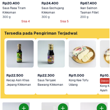
Rp20.400
Rp24.400
Rp67.400
Saus Rasa Tiram 
Saus Gochujang 
Ikan Salmon 
Kikkoman
Kikkoman
Tasman Fillet
300 g
300 g
200 g
Sisa 4
Sisa 5
Tersedia pada Pengiriman Terjadwal
Rp22.500
Rp22.300
Rp11.000
Rp10
Kecap Asin Khas 
Saus Teriyaki 
Kong Kee Tofu 
Diskon 
Jepang Kikkoman
Bawang Kikkoman
Udang
Kong Ke
Ayam