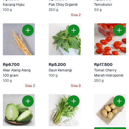
Kacang Hijau
Pak Choy Organik
Temukunci
100 g
250 g
50 g
Sisa 2
Rp6.700
Rp5.200
Rp17.500
Akar Alang Alang 
Daun Kemangi
Tomat Cherry 
100 gram
100 g
Merah Hidroponik
100 g
250 g
Sisa 2
Sisa 9