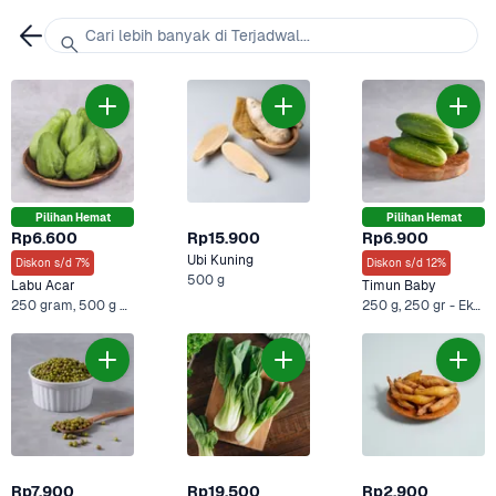
Cari lebih banyak di Terjadwal...
Pilihan Hemat
Pilihan Hemat
Rp6.600
Rp15.900
Rp6.900
Ubi Kuning
Diskon s/d 7%
Diskon s/d 12%
500 g
Labu Acar
Timun Baby
250 gram, 500 g +1 Lainnya
250 g, 250 gr - Ekonomis +2 Lainnya
Rp7.900
Rp19.500
Rp2.900