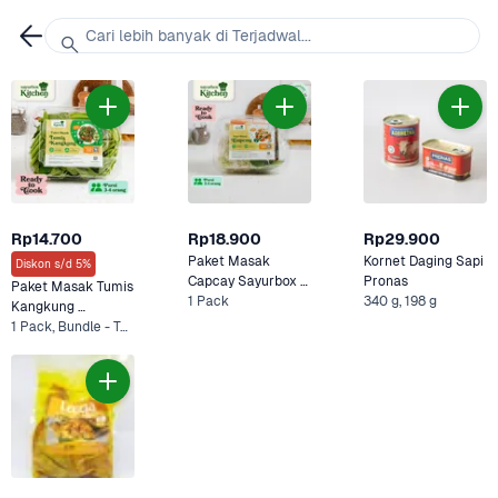
Cari lebih banyak di Terjadwal...
Rp14.700
Rp18.900
Rp29.900
Paket Masak 
Kornet Daging Sapi 
Diskon s/d 5%
Capcay Sayurbox 
Pronas
Paket Masak Tumis 
Kitchen
1 Pack
340 g, 198 g
Kangkung 
Sayurbox Kitchen
1 Pack, Bundle - Tumis Kangkung & Cumi Asin Cabe Hijau