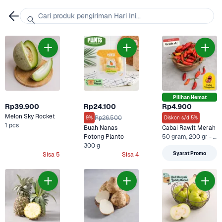
Cari produk pengiriman Hari Ini...
Pilihan Hemat
Rp39.900
Rp24.100
Rp4.900
Melon Sky Rocket
Rp26.500
9%
Diskon s/d 5%
1 pcs
Buah Nanas 
Cabai Rawit Merah
Potong Planto
50 gram, 200 gr - Ekonomis +1 Lainnya
300 g
Syarat Promo
Sisa 5
Sisa 4