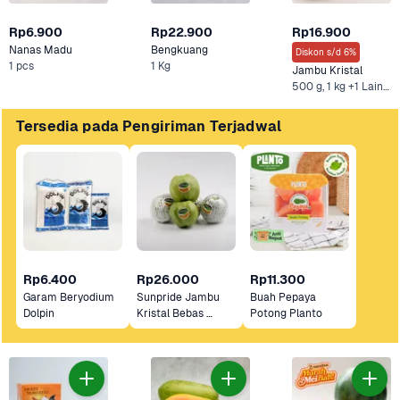
Rp6.900
Rp22.900
Rp16.900
Nanas Madu
Bengkuang
Diskon s/d 6%
1 pcs
1 Kg
Jambu Kristal
500 g, 1 kg +1 Lainnya
Tersedia pada Pengiriman Terjadwal
Rp6.400
Rp26.000
Rp11.300
Garam Beryodium 
Sunpride Jambu 
Buah Pepaya 
Dolpin
Kristal Bebas 
Potong Planto
Pestisida