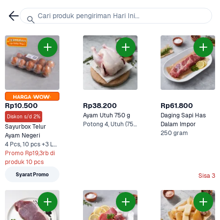
Cari produk pengiriman Hari Ini...
Rp10.500
Rp38.200
Rp61.800
Ayam Utuh 750 g
Daging Sapi Has 
Diskon s/d 2%
Potong 4, Utuh (750 g)
Dalam Impor
Sayurbox Telur 
250 gram
Ayam Negeri
4 Pcs, 10 pcs +3 Lainnya
Promo Rp19,3rb di 
produk 10 pcs
Syarat Promo
Sisa 3