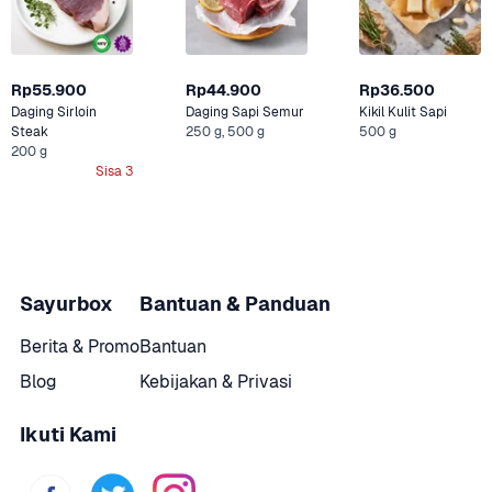
Rp55.900
Rp44.900
Rp36.500
Daging Sirloin 
Daging Sapi Semur
Kikil Kulit Sapi
Steak
250 g, 500 g
500 g
200 g
Sisa 3
Sayurbox
Bantuan & Panduan
Berita & Promo
Bantuan
Blog
Kebijakan & Privasi
Ikuti Kami