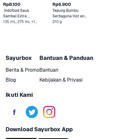
Rp8.100
Rp6.900
 Indofood Saus 
Tepung Bumbu 
Sambal Extra 
Serbaguna Hot and 
Pedas 
135 mL, 275 mL +1 Lainnya
Spicy Sasa
210 g
Sayurbox
Bantuan & Panduan
Berita & Promo
Bantuan
Blog
Kebijakan & Privasi
Ikuti Kami
Download Sayurbox App