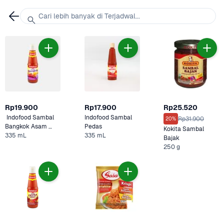
Cari lebih banyak di Terjadwal...
Rp19.900
Rp17.900
Rp25.520
 Indofood Sambal 
Indofood Sambal 
Rp31.900
20%
Bangkok Asam 
Pedas
Kokita Sambal 
Manis
335 mL
335 mL
Bajak
250 g