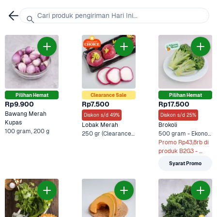
Cari produk pengiriman Hari Ini...
Pilihan Hemat
Clearance Sale
Pilihan Hemat
Rp9.900
Rp7.500
Rp17.500
Bawang Merah 
Diskon s/d 49%
Diskon s/d 25%
Kupas
Lobak Merah
Brokoli
100 gram, 200 g
250 gr (Clearance Sale), 250 g
500 gram - Ekonomis, 500 g +2 Lainnya
Promo Rp43,8rb di 
produk B2G3 - 
500g x 3
Syarat Promo