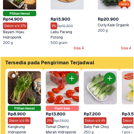
Pilihan Hemat
Rp14.900
Rp13.900
Rp20.900
Curly Kale Organik
Rp15.300
Diskon s/d 37%
9%
200 g
Bayam Hijau 
Labu Parang 
Hidroponik
Potong
200 g
500 gram
Sisa 4
Sisa 4
Tersedia pada Pengiriman Terjadwal
Pilihan Hemat
Flash Sale
Rp8.900
Rp13.800
Rp7.200
Rp3.
Rp17.500
Diskon s/d 9%
21%
Diskon s/d 4%
Diskon 
Kangkung 
Tomat Cherry 
Baby Pak Choy
Jagung
Hidroponik
Merah Hidroponik
250 g