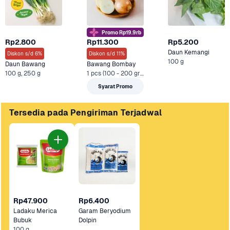
Promo Rp19.9rb
Rp2.800
Rp11.300
Rp5.200
Daun Kemangi
Diskon s/d 6%
Diskon s/d 11%
100 g
Daun Bawang
Bawang Bombay
100 g, 250 g
1 pcs (100 - 200 gram), 500 g +3 Lainnya
Syarat Promo
Tersedia pada Pengiriman Terjadwal
Rp47.900
Rp6.400
Ladaku Merica 
Garam Beryodium 
Bubuk 
Dolpin
100 g