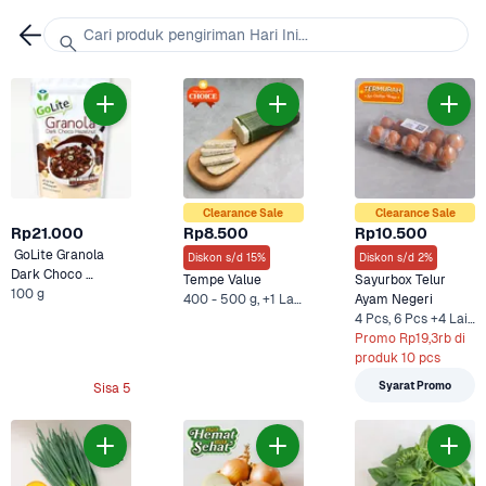
Cari produk pengiriman Hari Ini...
Clearance Sale
Clearance Sale
Rp21.000
Rp8.500
Rp10.500
 GoLite Granola 
Diskon s/d 15%
Diskon s/d 2%
Dark Choco 
Tempe Value
Sayurbox Telur 
100 g
Hazelnut 
400 - 500 g, +1 Lainnya
Ayam Negeri
4 Pcs, 6 Pcs +4 Lainnya
Promo Rp19,3rb di 
produk 10 pcs
Syarat Promo
Sisa 5