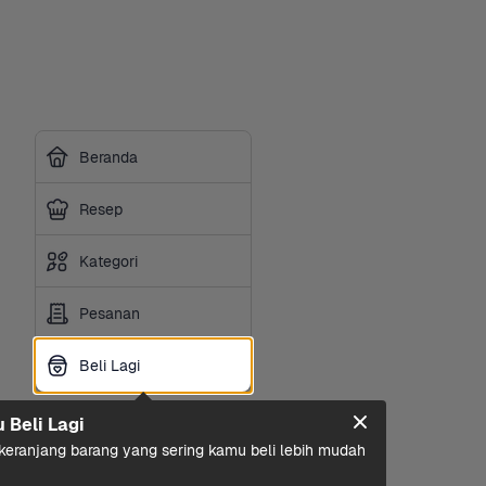
Beranda
Resep
Kategori
Pesanan
Beli Lagi
Beli Lagi
u Beli Lagi
eranjang barang yang sering kamu beli lebih mudah 