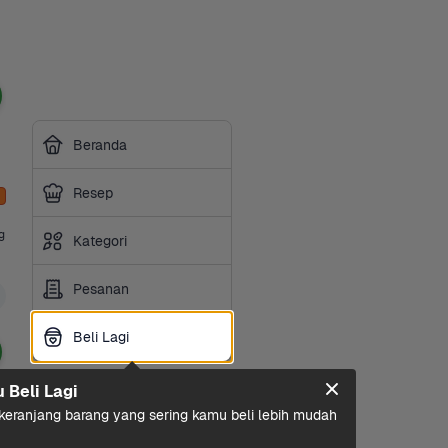
Beranda
Resep
 
Kategori
Pesanan
Beli Lagi
Beli Lagi
u Beli Lagi
eranjang barang yang sering kamu beli lebih mudah 