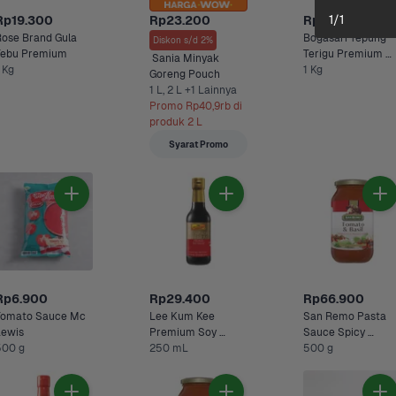
1
/
1
Rp19.300
Rp23.200
Rp15.800
ose Brand Gula 
Bogasari Tepung 
Diskon s/d 2%
Tebu Premium 
Terigu Premium 
 Sania Minyak 
 Kg
1 Kg
Kunci Biru 
Goreng Pouch 
1 L, 2 L +1 Lainnya
Promo Rp40,9rb di 
produk 2 L
Syarat Promo
Rp6.900
Rp29.400
Rp66.900
Tomato Sauce Mc 
Lee Kum Kee 
San Remo Pasta 
Lewis
Premium Soy 
Sauce Spicy 
500 g
Sauce
250 mL
500 g
Tomato and Basil 