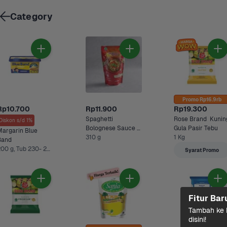
Category
Promo Rp16.9rb
Rp10.700
Rp11.900
Rp19.300
Spaghetti 
Rose Brand  Kuning
Diskon s/d 1%
Bolognese Sauce 
Gula Pasir Tebu
argarin Blue 
Mc Lewis
310 g
1 Kg
Band
200 g, Tub 230- 250 gram +1 Lainnya
Syarat Promo
Fitur Bar
Tambah ke k
disini!