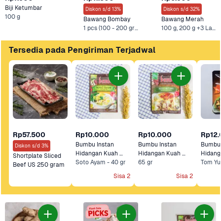
Biji Ketumbar
Diskon s/d 13%
Diskon s/d 32%
100 g
Bawang Bombay
Bawang Merah
1 pcs (100 - 200 gram), 500 g +3 Lainnya
100 g, 200 g +3 Lainnya
Tersedia pada Pengiriman Terjadwal
Rp57.500
Rp10.000
Rp10.000
Rp12
Bumbu Instan 
Bumbu Instan 
Bumbu 
Diskon s/d 3%
Hidangan Kuah 
Hidangan Kuah 
Hidang
Shortplate Sliced 
Soto Ayam Bamboe
Soto Ayam - 40 gr
Soto Betawi 
65 gr
Yum B
Tom Yu
Beef US 250 gram
Bamboe
Sisa 2
Sisa 2