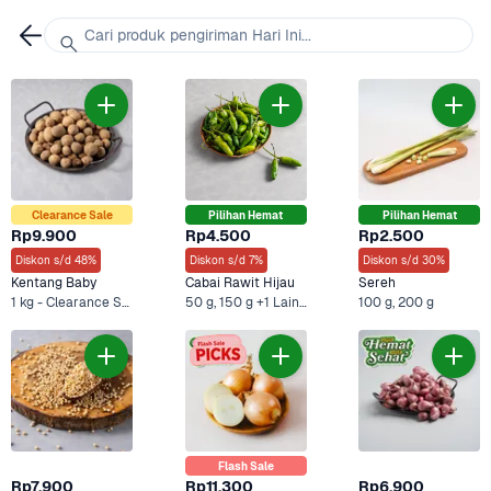
Cari produk pengiriman Hari Ini...
Clearance Sale
Pilihan Hemat
Pilihan Hemat
Rp9.900
Rp4.500
Rp2.500
Diskon s/d 48%
Diskon s/d 7%
Diskon s/d 30%
Kentang Baby
Cabai Rawit Hijau
Sereh
1 kg - Clearance Sale, 500 g +1 Lainnya
50 g, 150 g +1 Lainnya
100 g, 200 g
Flash Sale
Rp7.900
Rp11.300
Rp6.900