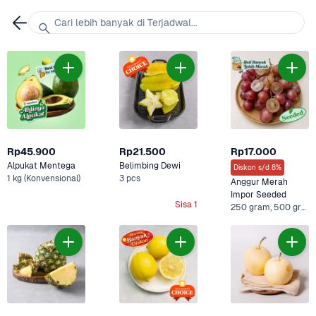
Cari lebih banyak di Terjadwal...
Rp45.900
Rp21.500
Rp17.000
Alpukat Mentega
Belimbing Dewi
Diskon s/d 8%
1 kg (Konvensional)
3 pcs
Anggur Merah 
Impor Seeded
Sisa 1
250 gram, 500 gram