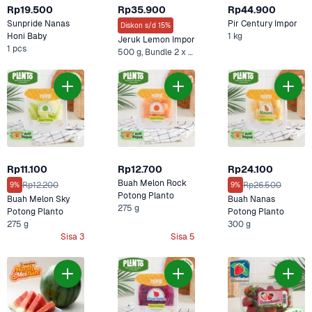
Rp19.500
Rp35.900
Rp44.900
Sunpride Nanas 
Pir Century Impor
Diskon s/d 15%
Honi Baby
1 kg
Jeruk Lemon Impor
1 pcs
500 g, Bundle 2 x 500 gram +1 Lainnya
Rp11.100
Rp12.700
Rp24.100
Buah Melon Rock 
Rp12.200
Rp26.500
9%
9%
Potong Planto
Buah Melon Sky 
Buah Nanas 
275 g
Potong Planto
Potong Planto
275 g
300 g
Sisa 3
Sisa 5