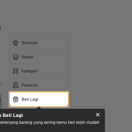
Beranda
Resep
Kategori
Pesanan
 1
Beli Lagi
Beli Lagi
u Beli Lagi
eranjang barang yang sering kamu beli lebih mudah 