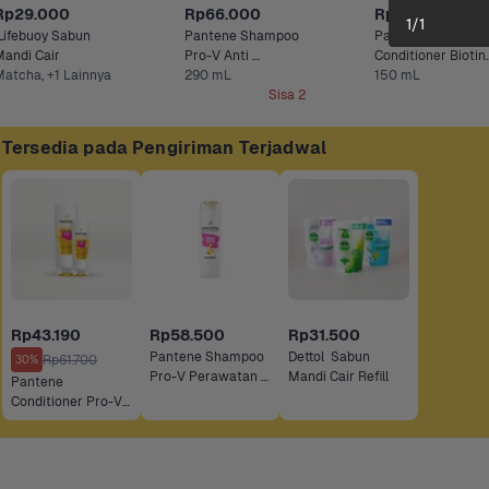
Rp29.000
Rp66.000
Rp37.800
1
/
1
Lifebuoy Sabun 
Pantene Shampoo 
Pantene Miracles 
Mandi Cair 
Pro-V Anti 
Conditioner Biotin 
atcha, +1 Lainnya
Ketombe
290 mL
Strength
150 mL
Sisa 2
Tersedia pada Pengiriman Terjadwal
Rp43.190
Rp58.500
Rp31.500
Pantene Shampoo 
Dettol  Sabun 
Rp61.700
30%
Pro-V Perawatan 
Mandi Cair Refill 
Pantene 
Rambut Rontok 
Conditioner Pro-V 
Perawatan Rambut 
Rontok