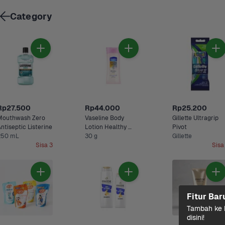
Category
Rp27.500
Rp44.000
Rp25.200
Mouthwash Zero 
Vaseline Body 
Gillette Ultragrip 
ntiseptic Listerine
Lotion Healthy 
Pivot
250 mL
30 g
Bright SPF 24 
Gillette
Sisa 3
Sisa
Fitur Bar
Tambah ke k
disini!