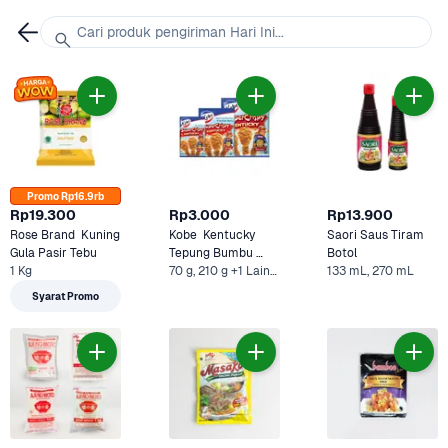
Cari produk pengiriman Hari Ini...
Promo Rp16.9rb
Rp19.300
Rp3.000
Rp13.900
Rose Brand  Kuning 
Kobe  Kentucky  
Saori Saus Tiram 
Gula Pasir Tebu
Tepung Bumbu 
Botol
1 Kg
Super Crispy
70 g, 210 g +1 Lainnya
133 mL, 270 mL
Syarat Promo