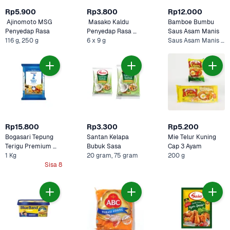
Rp5.900
Rp3.800
Rp12.000
 Ajinomoto MSG 
 Masako Kaldu 
Bamboe Bumbu 
Penyedap Rasa 
Penyedap Rasa 
Saus Asam Manis 
116 g, 250 g
Sapi
6 x 9 g
Saus Asam Manis - 80 gram
Rp15.800
Rp3.300
Rp5.200
Bogasari Tepung 
Santan Kelapa 
Mie Telur Kuning 
Terigu Premium 
Bubuk Sasa
Cap 3 Ayam
1 Kg
Kunci Biru 
20 gram, 75 gram
200 g
Sisa 8