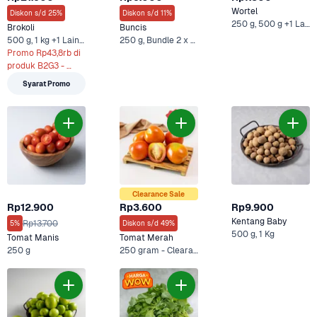
Wortel
Diskon s/d 25%
Diskon s/d 11%
250 g, 500 g +1 Lainnya
Brokoli
Buncis
500 g, 1 kg +1 Lainnya
250 g, Bundle 2 x 250 gr
Promo Rp43,8rb di 
produk B2G3 - 
500g x 3
Syarat Promo
Clearance Sale
Rp12.900
Rp3.600
Rp9.900
Kentang Baby
Rp13.700
5%
Diskon s/d 49%
500 g, 1 Kg
Tomat Manis
Tomat Merah
250 g
250 gram - Clearance Sale, 250 gram +2 Lainnya