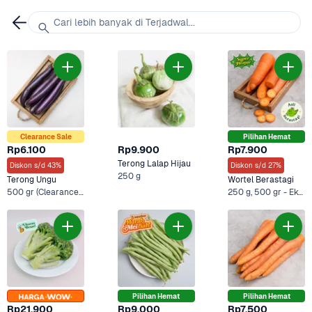
Cari lebih banyak di Terjadwal...
Clearance Sale
Pilihan Hemat
Rp6.100
Rp9.900
Rp7.900
Terong Lalap Hijau
Diskon s/d 43%
Diskon s/d 27%
250 g
Terong Ungu
Wortel Berastagi
500 gr (Clearance Sale), 500 gr - Ekonomis +1 Lainnya
250 g, 500 gr - Ekonomis +2 Lainnya
Pilihan Hemat
Pilihan Hemat
Rp21.900
Rp9.000
Rp7.500