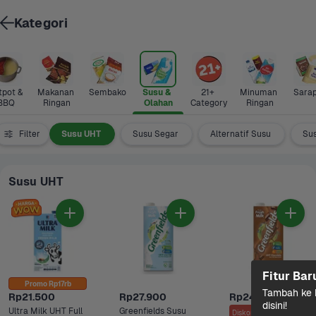
Kategori
pot & 
Makanan 
Sembako
Susu & 
21+ 
Minuman 
Sara
BBQ
Ringan
Olahan
Category
Ringan
Terbaru
Filter
Susu UHT
Susu Segar
Alternatif Susu
Su
Susu UHT
Fitur Bar
Promo Rp17rb
Tambah ke k
Rp21.500
Rp27.900
Rp24.500
disini!
Ultra Milk UHT Full 
Greenfields Susu 
Diskon s/d 3%