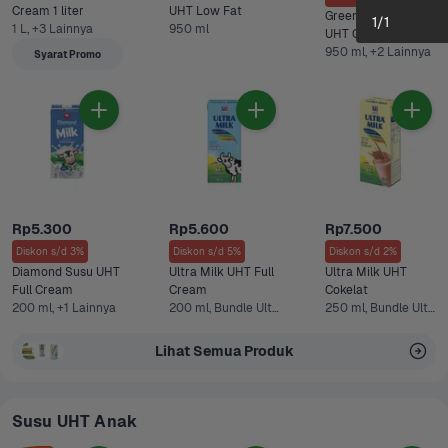
Cream 1 liter
UHT Low Fat
Greenfields Susu 
1
/
1
1 L, +3 Lainnya
950 ml
UHT Chocolate 
950 ml, +2 Lainnya
Syarat Promo
Rp5.300
Rp5.600
Rp7.500
Diskon s/d 3%
Diskon s/d 5%
Diskon s/d 2%
Diamond Susu UHT 
Ultra Milk UHT Full 
Ultra Milk UHT 
Full Cream 
Cream
Cokelat
200 ml, +1 Lainnya
200 ml, Bundle Ultra Milk UHT Full Cream 5 pcs x 200 ml
250 ml, Bundle Ultra Milk UHT Cokelat 250 ml 3 pcs +1 Lainnya
Lihat Semua Produk
Susu UHT Anak