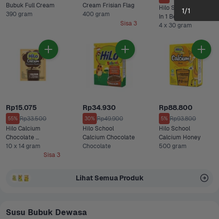
Bubuk Full Cream 
Cream Frisian Flag 
Hilo Susu Bubuk 3 
1
/
1
390 gram
400 gram
In 1 Belgian 
Sisa 3
4 x 30 gram
Chocolate 
Rp15.075
Rp34.930
Rp88.800
Rp33.500
Rp49.900
Rp93.800
55%
30%
5%
Hilo Calcium 
Hilo School 
Hilo School 
Chocolate 
Calcium Chocolate
Calcium Honey 
Hazelnut
10 x 14 gram
Chocolate
500 gram
Sisa 3
Lihat Semua Produk
Susu Bubuk Dewasa