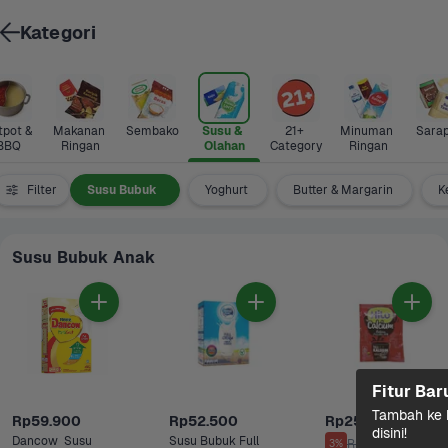
Kategori
pot & 
Makanan 
Sembako
Susu & 
21+ 
Minuman 
Sara
BBQ
Ringan
Olahan
Category
Ringan
tif Susu
Filter
Susu Bubuk 
Yoghurt
Butter & Margarin
K
Susu Bubuk Anak
Fitur Bar
Tambah ke k
Rp59.900
Rp52.500
Rp25.900
disini!
Dancow  Susu 
Susu Bubuk Full 
Rp26.900
3%