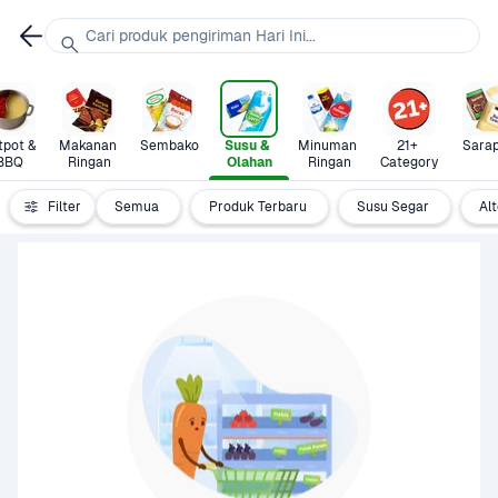
Cari produk pengiriman Hari Ini...
pot & 
Makanan 
Sembako
Susu & 
Minuman 
21+ 
Sara
BBQ
Ringan
Olahan
Ringan
Category
Filter
Semua
Produk Terbaru
Susu Segar
Al