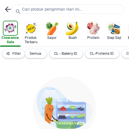
Cari produk pengiriman Hari Ini...
Clearance 
Produk 
Sayur
Buah
Protein
Siap Saji
Sale
Terbaru
Filter
Semua
CL - Bakery ID
CL-Proteins ID
C