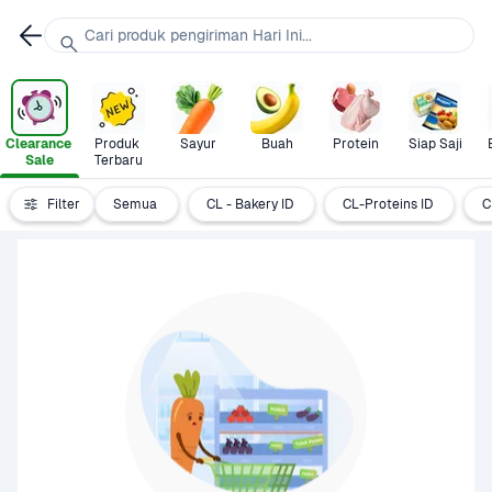
Cari produk pengiriman Hari Ini...
Clearance 
Produk 
Sayur
Buah
Protein
Siap Saji
Sale
Terbaru
Filter
Semua
CL - Bakery ID
CL-Proteins ID
C