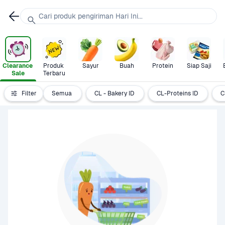
Cari produk pengiriman Hari Ini...
Clearance 
Produk 
Sayur
Buah
Protein
Siap Saji
Sale
Terbaru
Filter
Semua
CL - Bakery ID
CL-Proteins ID
C