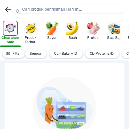
Cari produk pengiriman Hari Ini...
Clearance 
Produk 
Sayur
Buah
Protein
Siap Saji
Sale
Terbaru
Filter
Semua
CL - Bakery ID
CL-Proteins ID
C