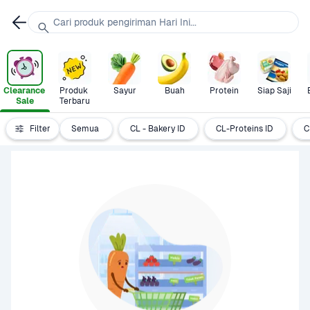
Cari produk pengiriman Hari Ini...
Clearance 
Produk 
Sayur
Buah
Protein
Siap Saji
Sale
Terbaru
Filter
Semua
CL - Bakery ID
CL-Proteins ID
C