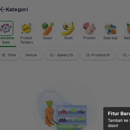
Kategori
learance 
Produk 
Sayur
Buah
Protein
Siap Saji
Bel
Sale
Terbaru
Filter
Semua
CL - Bakery ID
CL-Proteins ID
CL -
Fitur Bar
Tambah ke k
disini!