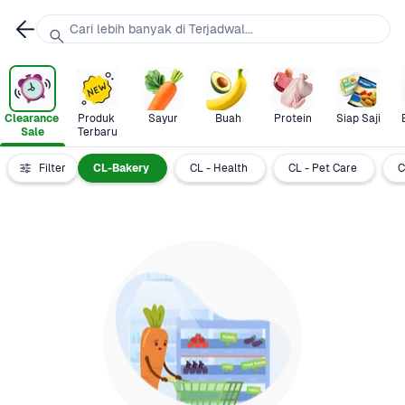
Cari lebih banyak di Terjadwal...
Clearance 
Produk 
Sayur
Buah
Protein
Siap Saji
Sale
Terbaru
- Siap Saji
Filter
CL-Bakery
CL - Health
CL - Pet Care
C