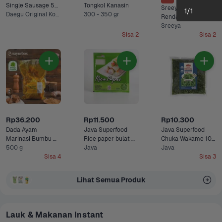
Single Sausage 55 
Tongkol Kanasin
Sreeya Ayam 
1
/
1
gram
Daegu Original Korean, Nami Spicy Korean +1 Lainnya
300 - 350 gr
Rendang 250 gram
Sreeya
Sisa 2
Sisa 2
Rp36.200
Rp11.500
Rp10.300
Dada Ayam 
Java Superfood 
Java Superfood 
Marinasi Bumbu 
Rice paper bulat 
Chuka Wakame 100 
Kuning Sayurbox
500 g
100 gram
Java
gram
Java
Sisa 4
Sisa 3
Lihat Semua Produk
Lauk & Makanan Instant