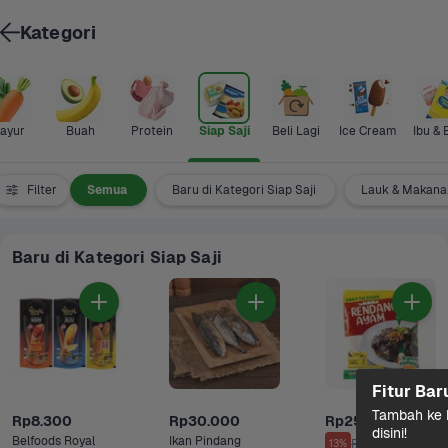
Kategori
ayur
Buah
Protein
Siap Saji
Beli Lagi
Ice Cream
Ibu & 
Filter
Semua
Baru di Kategori Siap Saji
Lauk & Makanan
Baru di Kategori Siap Saji
Fitur Bar
Tambah ke k
Rp8.300
Rp30.000
Rp25.000
disini!
Belfoods Royal 
Ikan Pindang 
Rp29.000
13%