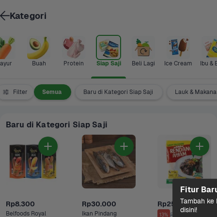
Kategori
ayur
Buah
Protein
Siap Saji
Beli Lagi
Ice Cream
Ibu & 
Filter
Semua
Baru di Kategori Siap Saji
Lauk & Makanan
Baru di Kategori Siap Saji
Fitur Bar
Tambah ke k
Rp8.300
Rp30.000
Rp25.000
disini!
Belfoods Royal 
Ikan Pindang 
Rp29.000
13%