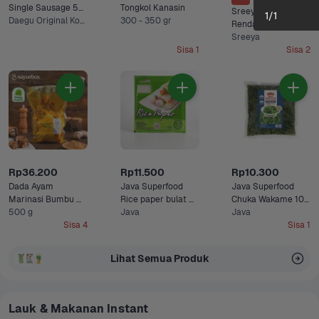
Single Sausage 55 
Tongkol Kanasin
Sreeya Ayam 
1
/
1
gram
Daegu Original Korean, Nami Spicy Korean +1 Lainnya
300 - 350 gr
Rendang 250 gram
Sreeya
Sisa 1
Sisa 2
Rp36.200
Rp11.500
Rp10.300
Dada Ayam 
Java Superfood 
Java Superfood 
Marinasi Bumbu 
Rice paper bulat 
Chuka Wakame 100 
Kuning Sayurbox
500 g
100 gram
Java
gram
Java
Sisa 4
Sisa 1
Lihat Semua Produk
Lauk & Makanan Instant