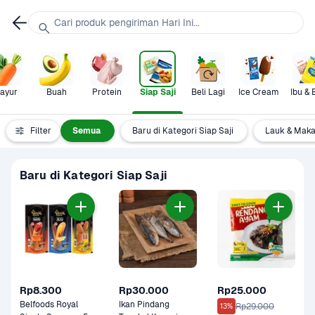
Cari produk pengiriman Hari Ini...
ayur
Buah
Protein
Siap Saji
Beli Lagi
Ice Cream
Ibu & 
Filter
Semua
Baru di Kategori Siap Saji
Lauk & Maka
Baru di Kategori Siap Saji
Rp8.300
Rp30.000
Rp25.000
Belfoods Royal 
Ikan Pindang 
Rp29.000
13%