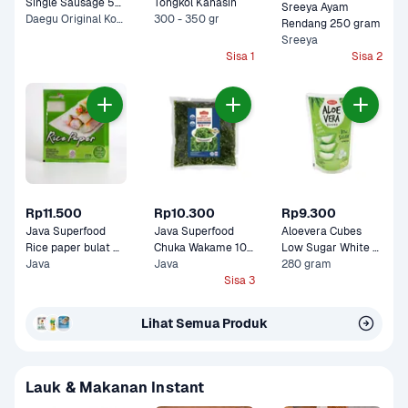
Single Sausage 55 
Tongkol Kanasin
Sreeya Ayam 
gram
Daegu Original Korean, Nami Spicy Korean +1 Lainnya
300 - 350 gr
Rendang 250 gram
Sreeya
Sisa 1
Sisa 2
Rp11.500
Rp10.300
Rp9.300
Java Superfood 
Java Superfood 
Aloevera Cubes 
Rice paper bulat 
Chuka Wakame 100 
Low Sugar White 
100 gram
Java
gram
Java
280 gram
Grape Wong Coco 
Sisa 3
Lihat Semua Produk
Lauk & Makanan Instant