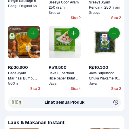
Single Sausage 55 
Sreeya Opor Ayam 
Sreeya Ayam 
gram
Daegu Original Korean, Nami Spicy Korean +1 Lainnya
250 gram
Rendang 250 gram
Sreeya
Sreeya
Sisa 2
Sisa 2
Rp36.200
Rp11.500
Rp10.300
Dada Ayam 
Java Superfood 
Java Superfood 
Marinasi Bumbu 
Rice paper bulat 
Chuka Wakame 100 
Kuning Sayurbox
500 g
100 gram
Java
gram
Java
Sisa 3
Sisa 4
Sisa 2
Lihat Semua Produk
Lauk & Makanan Instant