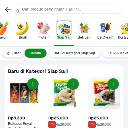
Cari produk pengiriman Hari Ini...
ayur
Buah
Protein
Siap Saji
Beli Lagi
Ice Cream
Ibu & 
Filter
Semua
Baru di Kategori Siap Saji
Lauk & Maka
Baru di Kategori Siap Saji
Rp8.300
Rp25.000
Rp25.000
Belfoods Royal 
Rp29.000
Rp29.000
13%
13%