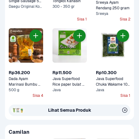
Single Sausage 55 
Tongkol Kanasin
Sreeya Ayam 
gram
Daegu Original Korean, Nami Spicy Korean +1 Lainnya
300 - 350 gr
Rendang 250 gram
Sreeya
Sisa 1
Sisa 2
Rp36.200
Rp11.500
Rp10.300
Dada Ayam 
Java Superfood 
Java Superfood 
Marinasi Bumbu 
Rice paper bulat 
Chuka Wakame 100 
Kuning Sayurbox
500 g
100 gram
Java
gram
Java
Sisa 4
Sisa 1
Lihat Semua Produk
Camilan