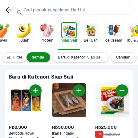
Cari produk pengiriman Hari Ini...
ayur
Buah
Protein
Siap Saji
Beli Lagi
Ice Cream
Ibu & 
Filter
Semua
Baru di Kategori Siap Saji
Camilan
Baru di Kategori Siap Saji
Rp8.300
Rp30.000
Rp25.000
Belfoods Royal 
Ikan Pindang 
Rp29.000
13%