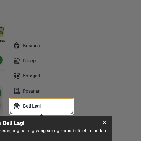
Bayi
Hotpot & 
Makanan 
Sembako
Susu & 
Minuman 
21+ 
Beranda
BBQ
Ringan
Olahan
Ringan
Categor
Resep
Kategori
Pesanan
Beli Lagi
Beli Lagi
u Beli Lagi
eranjang barang yang sering kamu beli lebih mudah 
 