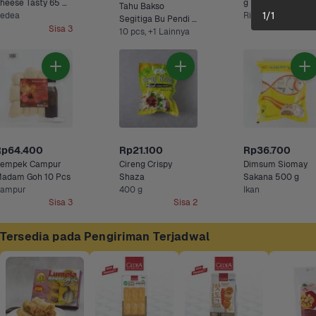
heese Tasty 65 
g
Tahu Bakso 
1
/
1
ram
edea
Segitiga Bu Pendi 
Sisa 3
300 g
10 pcs, +1 Lainnya
Rp64.400
Rp21.100
Rp36.700
empek Campur 
Cireng Crispy 
Dimsum Siomay 
adam Goh 10 Pcs
Shaza
Sakana 500 g
ampur
400 g
Ikan
Sisa 3
Sisa 2
Tersedia pada Pengiriman Terjadwal