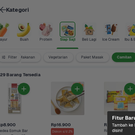
Kategori
ayur
Buah
Protein
Siap Saji
Beli Lagi
Ice Cream
Ibu & 
Pelengkap Makanan
Filter
Vegetarian
Paket Masak
Camilan
29 Barang Tersedia
Fitur Bar
Rp8.900
Rp16.900
Rp19.400
Tambah ke k
disini!
edea Eomuk Bar 
Risol Risollaku 500
Diskon s/d 2%