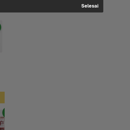
Selesai
Risol Kampun.., +2 Lainnya