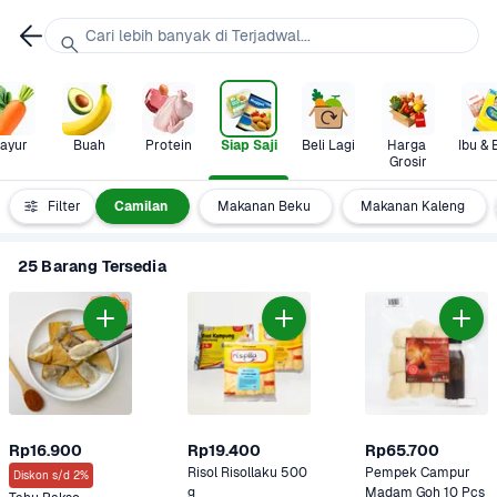
Cari lebih banyak di Terjadwal...
ayur
Buah
Protein
Siap Saji
Beli Lagi
Harga 
Ibu & 
Grosir
an Instant
Filter
Camilan
Makanan Beku
Makanan Kaleng
25 Barang Tersedia
Rp16.900
Rp19.400
Rp65.700
Risol Risollaku 500 
Pempek Campur 
Diskon s/d 2%
g
Madam Goh 10 Pcs