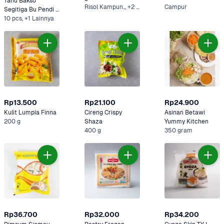
Tahu Bakso 
Risol Kampun.., +2 Lainnya
Campur
Segitiga Bu Pendi 
300 g
10 pcs, +1 Lainnya
Rp13.500
Rp21.100
Rp24.900
Kulit Lumpia Finna
Cireng Crispy 
Asinan Betawi 
200 g
Shaza
Yummy Kitchen
400 g
350 gram
Rp36.700
Rp32.000
Rp34.200