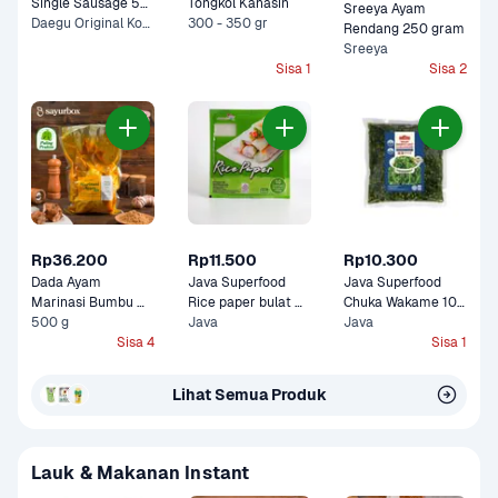
Single Sausage 55 
Tongkol Kanasin
Sreeya Ayam 
gram
Daegu Original Korean, Nami Spicy Korean +1 Lainnya
300 - 350 gr
Rendang 250 gram
Sreeya
Sisa 1
Sisa 2
Rp36.200
Rp11.500
Rp10.300
Dada Ayam 
Java Superfood 
Java Superfood 
Marinasi Bumbu 
Rice paper bulat 
Chuka Wakame 100 
Kuning Sayurbox
500 g
100 gram
Java
gram
Java
Sisa 4
Sisa 1
Lihat Semua Produk
Lauk & Makanan Instant