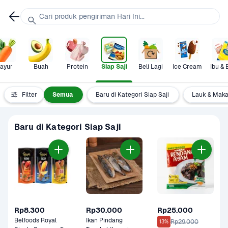
Cari produk pengiriman Hari Ini...
ayur
Buah
Protein
Siap Saji
Beli Lagi
Ice Cream
Ibu & 
Filter
Semua
Baru di Kategori Siap Saji
Lauk & Maka
Baru di Kategori Siap Saji
Rp8.300
Rp30.000
Rp25.000
Belfoods Royal 
Ikan Pindang 
Rp29.000
13%