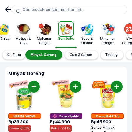
Cari produk pengiriman Hari Ini...
 & Bayi
Hotpot & 
Makanan 
Sembako
Susu & 
Minuman 
21+ 
BBQ
Ringan
Olahan
Ringan
Categ
Beras
Filter
Minyak Goreng
Gula & Garam
Tepung
Minyak Goreng
Promo Rp44rb
Promo Rp42.9rb
Rp23.200
Rp44.900
Rp45.900
Sunco Minyak 
Diskon s/d 2%
Diskon s/d 1%