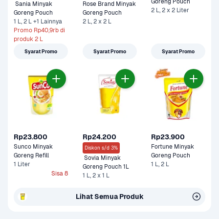
Goreng Pouch
 Sania Minyak 
Rose Brand Minyak 
2 L, 2 x 2 Liter
Goreng Pouch 
Goreng Pouch
1 L, 2 L +1 Lainnya
2 L, 2 x 2 L
Promo Rp40,9rb di 
produk 2 L
Syarat Promo
Syarat Promo
Syarat Promo
Rp23.800
Rp24.200
Rp23.900
Sunco Minyak 
Fortune Minyak 
Diskon s/d 3%
Goreng Refill 
Goreng Pouch 
 Sovia Minyak 
1 Liter
1 L, 2 L
Goreng Pouch 1L
Sisa 8
1 L, 2 x 1 L
Lihat Semua Produk