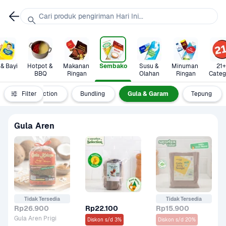
Cari produk pengiriman Hari Ini...
 & Bayi
Hotpot & 
Makanan 
Sembako
Susu & 
Minuman 
21+ 
BBQ
Ringan
Olahan
Ringan
Categ
Sayurbox Selection
Filter
Bundling
Gula & Garam
Tepung
Gula Aren
Tidak Tersedia
Tidak Tersedia
Rp26.900
Rp22.100
Rp15.900
Gula Aren Prigi
Diskon s/d 3%
Diskon s/d 20%