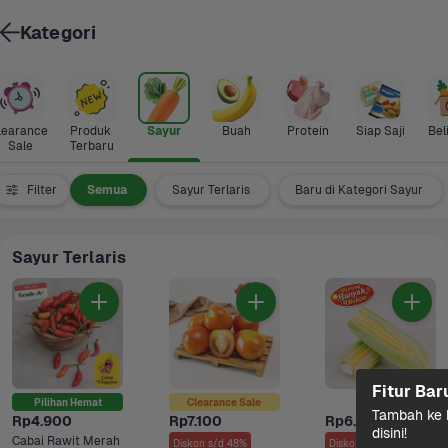
Kategori
learance 
Produk 
Sayur
Buah
Protein
Siap Saji
Bel
Sale
Terbaru
Filter
Semua
Sayur Terlaris
Baru di Kategori Sayur
Sayur Terlaris
Fitur Bar
Pilihan Hemat
Clearance Sale
Tambah ke k
Rp4.900
Rp7.100
Rp6.500
disini!
Cabai Rawit Merah
Diskon s/d 48%
Diskon s/d 10%