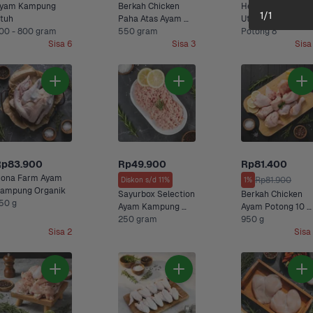
yam Kampung 
Berkah Chicken 
Healti Ciken Ayam 
1
/
1
tuh
Paha Atas Ayam 
Utuh Potong 
00 - 800 gram
Probiotik Organik 
550 gram
Probiotik 950 gr
Potong 8
Sisa 6
550 gram
Sisa 3
Sisa
Rp83.900
Rp49.900
Rp81.400
ona Farm Ayam 
Rp81.900
Diskon s/d 11%
1%
ampung Organik
Sayurbox Selection 
Berkah Chicken 
50 g
Ayam Kampung 
Ayam Potong 10 
Giling
250 gram
Probiotik Organik
950 g
Sisa 2
Sisa