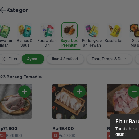
Kategori
awatan 
Bumbu & 
Perawatan 
Sayurbox 
Perlengkap
Kesehatan
Siap
umah
Saus
Diri
Premium
an Hewan
Mas
Daging
Filter
Ayam 
Ikan & Seafood
Tahu, Tempe & Telur
23 Barang Tersedia
Fitur Bar
p71.900
Rp49.400
Rp65.500
Tambah ke k
disini!
Rp79.900
Rp49.900
Rp67.500
10%
1%
2%