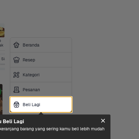
 
Beranda
ak
Siap Saji & Olahan
Bakery
Resep
Kategori
Pesanan
Beli Lagi
Beli Lagi
u Beli Lagi
eranjang barang yang sering kamu beli lebih mudah 