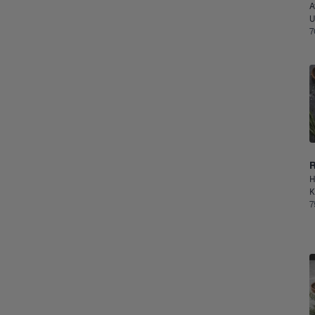
A
U
7
H
K
7